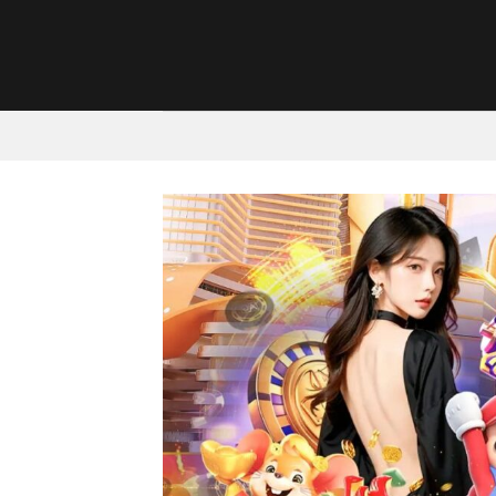
Skip
to
content