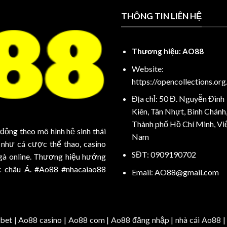
THÔNG TIN LIÊN HỆ
Thương hiệu: AO88
Website:
https://opencollections.org
Địa chỉ: 50 Đ. Nguyễn Đình
Kiên, Tân Nhựt, Bình Chánh
Thành phố Hồ Chí Minh, Vi
động theo mô hình hệ sinh thái
Nam
ụ như cá cược thể thao, casino
SĐT: 0909190702
á gà online. Thương hiệu hướng
c châu Á. #Ao88 #nhacaiao88
Email:
AO88@gmail.com
bet | Ao88 casino | Ao88 com | Ao88 đăng nhập | nhà cái Ao88 | 